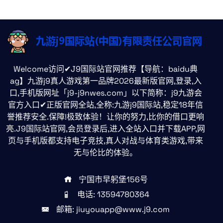
Welcome访问✔J9国际站官网推荐【导航：baidu典
ag】九游j9真人游戏第一品牌2026最新版官网,登录,入
口,手机版网址「j9-j9nwes.com」以下简称：j9九游会
官方入口✔正版官网全站,全称:九游j9国际站,稳定18年信
誉推荐安全.保障!极致体验！让你的努力,比你的借口更响
亮.J9国际站官网,会员登录后,进入全站入口并下载APP,网
页与手机版都支持电子竞技,真人对战与体育类游戏,带来
无与伦比的体验。
宁国市早躬堡156号
电话: 13594780364
邮箱: jiuyouapp@www.j9.com