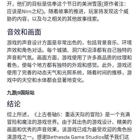
开，他们的目标是信奉这个节日的美洲雪莲(原作者注：
应该是Nirn之纪)。随着故事的推进，玩家将发现这个威
胁的内容，以及与之相关的其他故事线索。
音效和画面
游戏的声音设计方面是非常出色的，包括背景音乐、环境
声效和角色对话。每个城镇、洞穴和沼泽都有自己独特的
声音和气氛。画面方面，游戏使用了许多高品质的纹理和
着色，使每个地方都有独特的外观和感觉。此外，游戏还
使用了完善的动态天气和光照系统，随着时间的推移，游
戏中的天空和水体都会显著地变化。
九游j9国际站
结论
综上所述，《上古卷轴5：重返天际的冒险》是一个充满
冒险和魔法的游戏世界。由于其出色的游戏设计、精美的
画面和优秀的声音效果，该游戏已成为最受欢迎的角色扮
演游戏之一。感谢Bethesda Game Studios赋予我们这