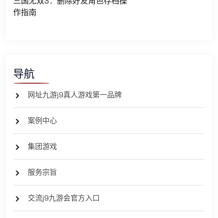
三国无双3：删除好友角色存档操
作指南
导航
网址九游j9真人游戏第一品牌
案例中心
集团游戏
服务宗旨
交流j9九游会官方入口