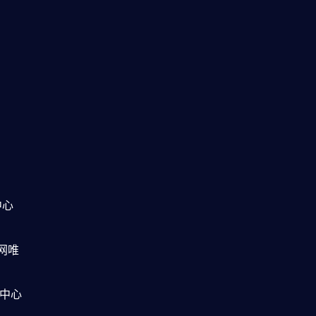
中心
官网唯
戏中心