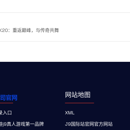
 2K20：重返巅峰，与传奇共舞
网站地图
录入口
XML
游j9真人游戏第一品牌
J9国际站官网官方网站