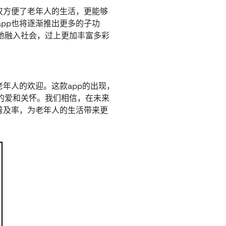
仅方便了老年人的生活，更能够
pp也将逐渐推出更多的子功
地融入社会，过上更加丰富多彩
年人的欢迎。这款app的出现，
的爱和关怀。我们相信，在未来
普及率，为老年人的生活带来更