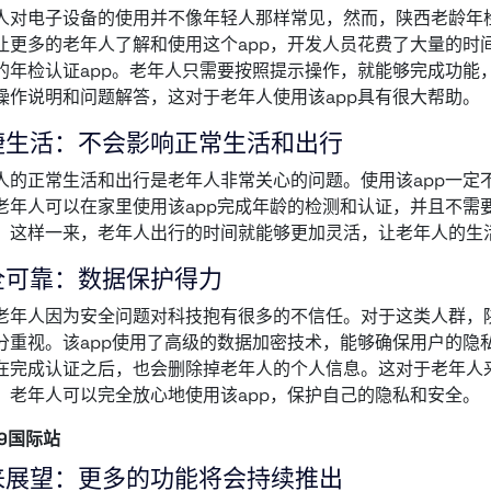
人对电子设备的使用并不像年轻人那样常见，然而，陕西老龄年检
让更多的老年人了解和使用这个app，开发人员花费了大量的时
的年检认证app。老年人只需要按照提示操作，就能够完成功能
操作说明和问题解答，这对于老年人使用该app具有很大帮助。
捷生活：不会影响正常生活和出行
人的正常生活和出行是老年人非常关心的问题。使用该app一定
老年人可以在家里使用该app完成年龄的检测和认证，并且不需
，这样一来，老年人出行的时间就能够更加灵活，让老年人的生
全可靠：数据保护得力
老年人因为安全问题对科技抱有很多的不信任。对于这类人群，陕
分重视。该app使用了高级的数据加密技术，能够确保用户的隐
在完成认证之后，也会删除掉老年人的个人信息。这对于老年人
，老年人可以完全放心地使用该app，保护自己的隐私和安全。
j9国际站
来展望：更多的功能将会持续推出