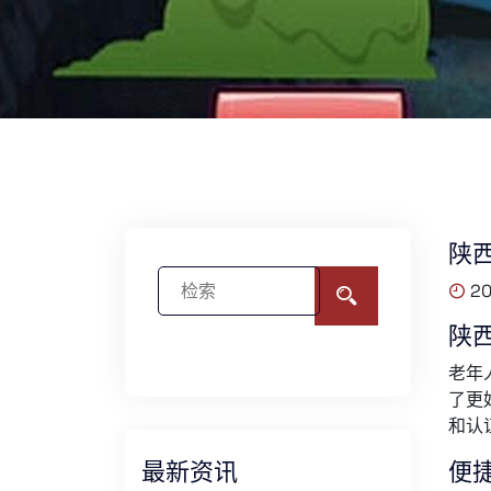
陕西
20
陕
老年
了更
和认
最新资讯
便