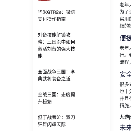
老年
为了
华米GTR2e：微信
实用
支付操作指南
细的
刘备技能解锁攻
便
略：三国杀中如何
老年
激活刘备的强大技
行。
能
流程
全面战争三国：李
安
典武将装备之道
很多
也十
全战三国：态度提
并且
升秘籍
措施
九游
但丁战鬼泣：双刀
狂舞闪耀天际
未