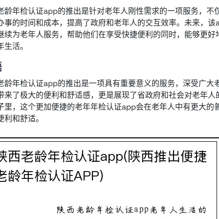
老龄年检认证app的推出是针对老年人刚性需求的一项服务，不
办事的时间和成本，提高了政府和老年人的交互效率。未来，该a
继续为老年人服务，帮助他们在享受快捷便利的同时，能够更好
年生活。
语
老龄年检认证app的推出是一项具有重要意义的服务，深受广大老
带来了极大的便利和舒适感，更是展现了省政府和社会对老年人
子里，这个更加便捷的老年年检认证app会在老年人中有更大的
便利和舒适。