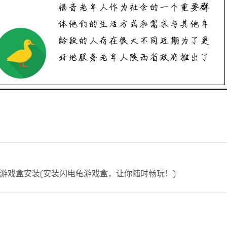
游戏盒安装(安装闪电龟游戏盒，让你随时畅玩！)