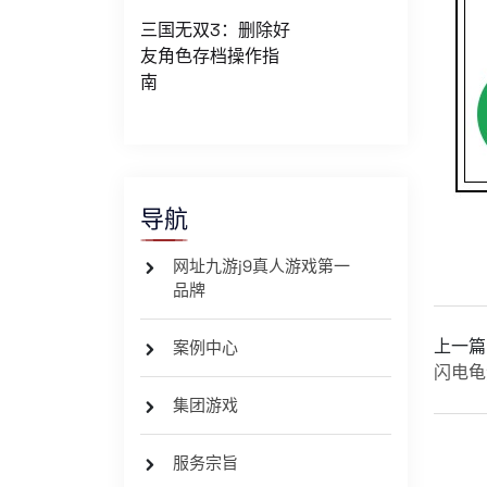
三国无双3：删除好
友角色存档操作指
南
导航
网址九游j9真人游戏第一
品牌
上一篇
案例中心
闪电龟
集团游戏
服务宗旨