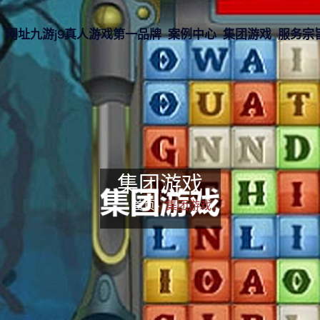
网址九游j9真人游戏第一品牌
案例中心
集团游戏
服务宗
集团游戏
首页-
集团游戏