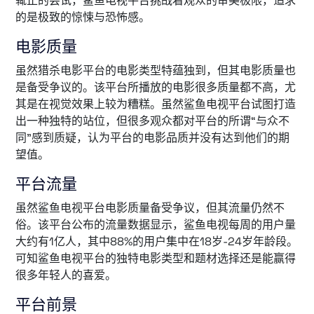
辄止的尝试，鲨鱼电视平台挑战着观众的审美极限，追求
的是极致的惊悚与恐怖感。
电影质量
虽然猎杀电影平台的电影类型特蕴独到，但其电影质量也
是备受争议的。该平台所播放的电影很多质量都不高，尤
其是在视觉效果上较为糟糕。虽然鲨鱼电视平台试图打造
出一种独特的站位，但很多观众都对平台的所谓“与众不
同”感到质疑，认为平台的电影品质并没有达到他们的期
望值。
平台流量
虽然鲨鱼电视平台电影质量备受争议，但其流量仍然不
俗。该平台公布的流量数据显示，鲨鱼电视每周的用户量
大约有1亿人，其中88%的用户集中在18岁-24岁年龄段。
可知鲨鱼电视平台的独特电影类型和题材选择还是能赢得
很多年轻人的喜爱。
平台前景