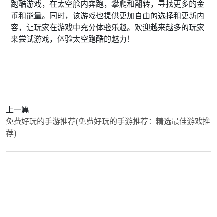
跑酷游戏，在太空舱内奔跑，攀爬和翻转，寻找更多的金
币和能量。同时，该游戏也提供更加自由的选择和更新内
容，让玩家在游戏中充分体验乐趣。欢迎越来越多的玩家
来尝试游戏，体验太空跑酷的魅力！
上一篇
免费好玩的手游推荐(免费好玩的手游推荐：精选最佳游戏推
荐)