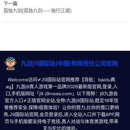
下一篇
孤独九剑(孤独九剑——独行江湖)
Welcome访问✔J9国际站官网推荐【导航：baidu典
ag】九游j9真人游戏第一品牌2026最新版官网,登录,入
口,手机版网址「j9-j9nwes.com」以下简称：j9九游会
官方入口✔正版官网全站,全称:九游j9国际站,稳定18年信
誉推荐安全.保障!极致体验！让你的努力,比你的借口更响
亮.J9国际站官网,会员登录后,进入全站入口并下载APP,网
页与手机版都支持电子竞技,真人对战与体育类游戏,带来
无与伦比的体验。