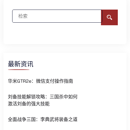
最新资讯
华米GTR2e：微信支付操作指南
刘备技能解锁攻略：三国杀中如何
激活刘备的强大技能
全面战争三国：李典武将装备之道