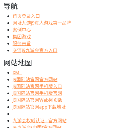
导航
首页登录入口
网址九游j9真人游戏第一品牌
案例中心
集团游戏
服务宗旨
交流j9九游会官方入口
网站地图
XML
J9国际站官网官方网站
J9国际站官网手机版入口
J9国际站官网手机版官网
J9国际站官网Web网页版
J9国际站官网app下载地址
九游会权威认证 - 官方网站
J9·九游会(中国)官方网站