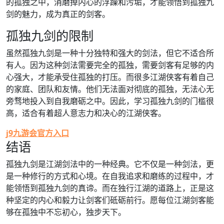
的孤独之中，消磨掉内心的浮躁和污垢，才能领悟到孤独九
剑的魅力，成为真正的剑客。
孤独九剑的限制
虽然孤独九剑是一种十分独特和强大的剑法，但它不适合所
有人。因为这种剑法需要完全的孤独，需要剑客有足够的内
心强大，才能承受住孤独的打压。而很多江湖侠客有着自己
的家庭、团队和友情。他们无法面对彻底的孤独，无法心无
旁骛地投入到自我磨砺之中。因此，学习孤独九剑的门槛很
高，适合有着超人意志力和决心的江湖侠客。
j9九游会官方入口
结语
孤独九剑是江湖剑法中的一种经典。它不仅是一种剑法，更
是一种修行的方式和心境。在自我追求和磨练的过程中，才
能领悟到孤独九剑的真谛。而在独行江湖的道路上，正是这
种坚定的内心和毅力让剑客们砥砺前行。愿每位江湖剑客能
够在孤独中不忘初心，独步天下。