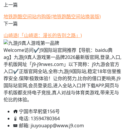
上一篇
地铁跑酷空间站内购版(地铁跑酷空间站换装版)
下一篇
山崎退(「山崎退：漫长的告别之路」)
Welcome访问✔J9国际站官网推荐【导航：baidu典
ag】九游j9真人游戏第一品牌2026最新版官网,登录,入口,
手机版网址「j9-j9nwes.com」以下简称：j9九游会官方
入口✔正版官网全站,全称:九游j9国际站,稳定18年信誉推
荐安全.保障!极致体验！让你的努力,比你的借口更响亮.J9
国际站官网,会员登录后,进入全站入口并下载APP,网页与
手机版都支持电子竞技,真人对战与体育类游戏,带来无与
伦比的体验。
宁国市早躬堡156号
电话: 13594780364
邮箱: jiuyouapp@www.j9.com